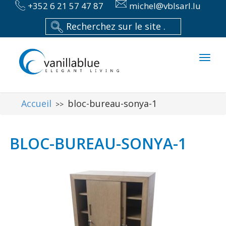
+352 6 21 57 47 87
michel@vblsarl.lu
Toggl
naviga
Accueil
bloc-bureau-sonya-1
>>
BLOC-BUREAU-SONYA-1