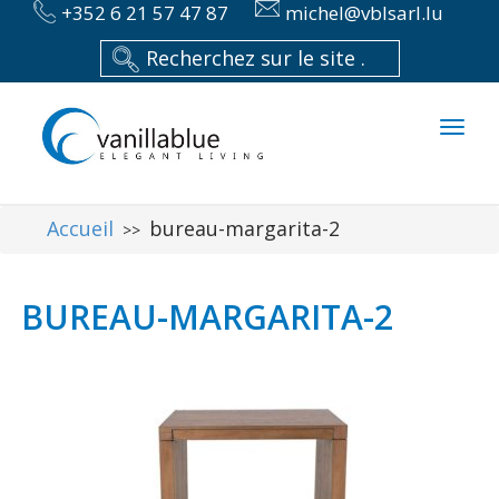
+352 6 21 57 47 87
michel@vblsarl.lu
Toggl
naviga
Accueil
bureau-margarita-2
>>
BUREAU-MARGARITA-2