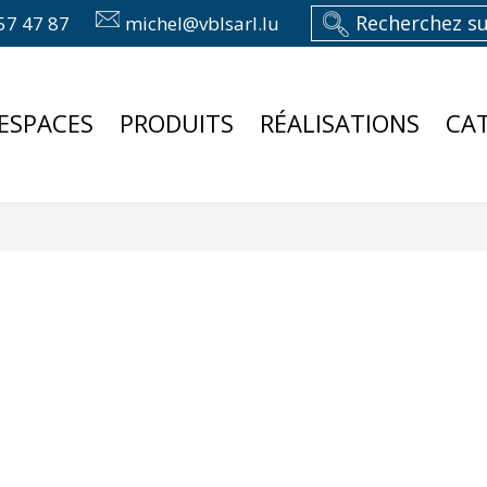
57 47 87
michel@vblsarl.lu
ESPACES
PRODUITS
RÉALISATIONS
CA