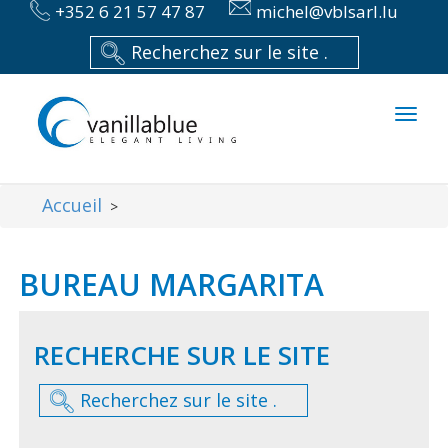
+352 6 21 57 47 87
michel@vblsarl.lu
Toggl
naviga
Accueil
>
BUREAU MARGARITA
RECHERCHE SUR LE SITE