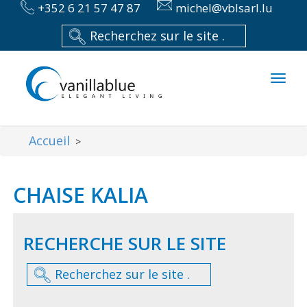
+352 6 21 57 47 87
michel@vblsarl.lu
Toggl
naviga
Accueil
>
CHAISE KALIA
RECHERCHE SUR LE SITE