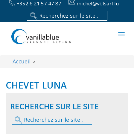
+352 6 21 57 47 87
michel@vblsarl.lu
Toggl
naviga
Accueil
>
CHEVET LUNA
RECHERCHE SUR LE SITE