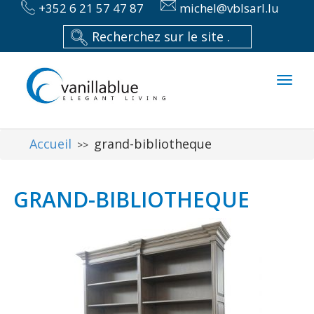
+352 6 21 57 47 87
michel@vblsarl.lu
Toggl
naviga
Accueil
grand-bibliotheque
>>
GRAND-BIBLIOTHEQUE