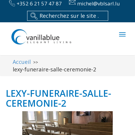
+352 6 21 57 47 87
michel@vblsarl.lu
Toggl
naviga
Accueil
>>
lexy-funeraire-salle-ceremonie-2
LEXY-FUNERAIRE-SALLE-
CEREMONIE-2