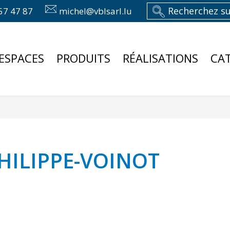
57 47 87
michel@vblsarl.lu
ESPACES
PRODUITS
RÉALISATIONS
CA
HILIPPE-VOINOT