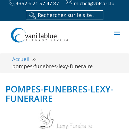
+352 6 21 57 47 87
michel@vblsarl.lu
Toggl
naviga
Accueil
>>
pompes-funebres-lexy-funeraire
POMPES-FUNEBRES-LEXY-
FUNERAIRE