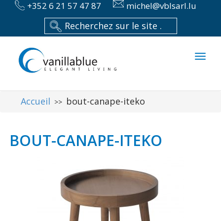
+352 6 21 57 47 87
michel@vblsarl.lu
Toggl
naviga
Accueil
bout-canape-iteko
>>
BOUT-CANAPE-ITEKO