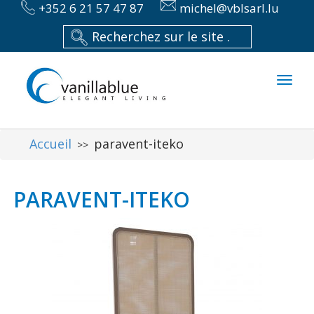
+352 6 21 57 47 87
michel@vblsarl.lu
Toggl
naviga
Accueil
paravent-iteko
>>
PARAVENT-ITEKO