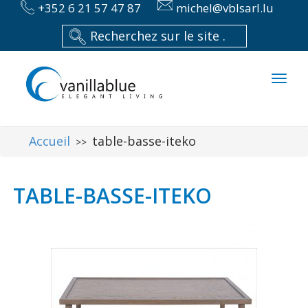
+352 6 21 57 47 87
michel@vblsarl.lu
Toggl
naviga
Accueil
table-basse-iteko
>>
TABLE-BASSE-ITEKO