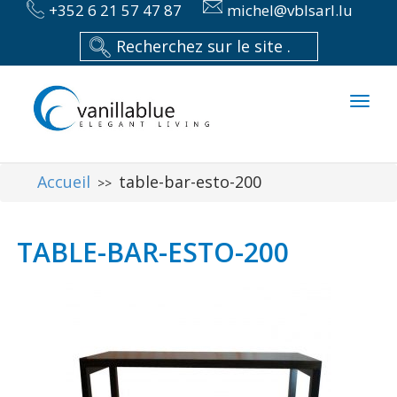
+352 6 21 57 47 87
michel@vblsarl.lu
Toggl
naviga
Accueil
table-bar-esto-200
>>
TABLE-BAR-ESTO-200