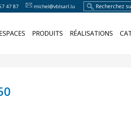
57 47 87
michel@vblsarl.lu
ESPACES
PRODUITS
RÉALISATIONS
CA
50