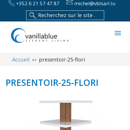
+352 6 21 57 47 87
michel@vblsarl.lu
Toggl
naviga
Accueil
presentoir-25-flori
>>
PRESENTOIR-25-FLORI