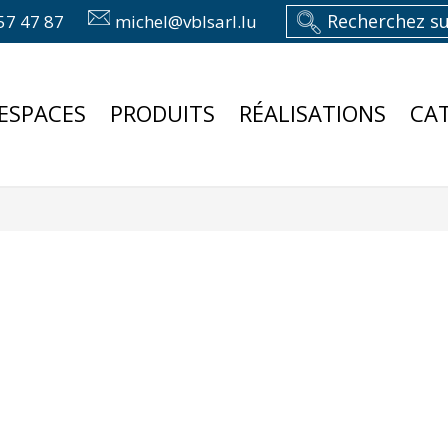
57 47 87
michel@vblsarl.lu
ESPACES
PRODUITS
RÉALISATIONS
CA