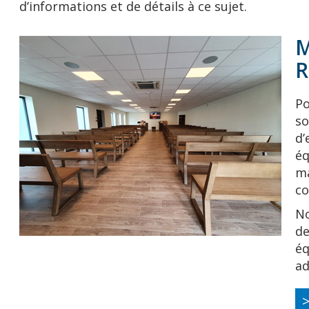
d’informations et de détails à ce sujet.
M
R
Po
so
d’
éq
ma
co
No
de
éq
a