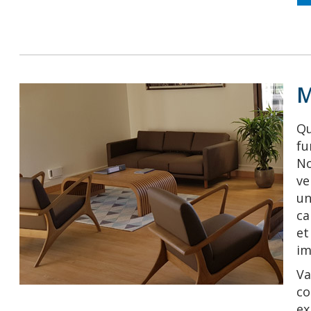
M
Qu
fu
No
ve
un
ca
et
im
Va
co
ex