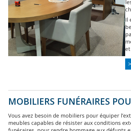
le
ch
Il
be
pa
me
et
MOBILIERS FUNÉRAIRES PO
Vous avez besoin de mobiliers pour équiper l’ex
meubles capables de résister aux conditions ext
funéraires, pour rendre hommage aux défunts et 