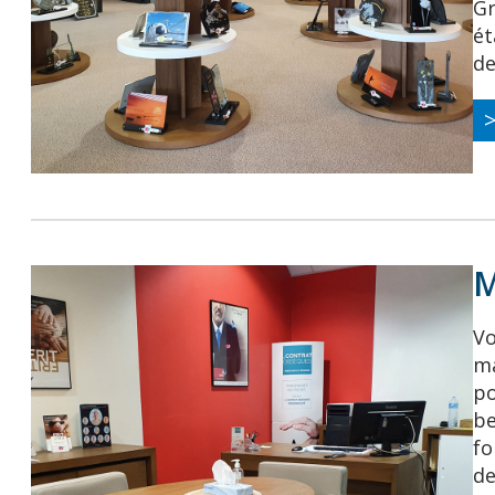
Gr
ét
de
M
Vo
ma
po
be
fo
de