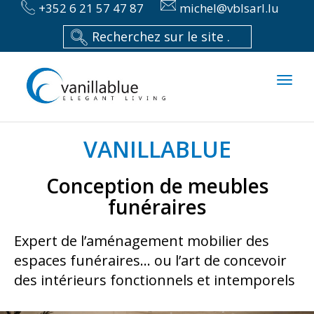
+352 6 21 57 47 87
michel@vblsarl.lu
Toggl
naviga
VANILLABLUE
Conception de meubles
funéraires
Expert de l’aménagement mobilier des
espaces funéraires… ou l’art de concevoir
des intérieurs fonctionnels et intemporels