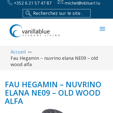
+352 6 21 57 47 87
michel@vblsarl.lu
Toggl
naviga
Accueil
>>
Fau Hegamin – nuvrino elana NE09 – old
wood alfa
FAU HEGAMIN – NUVRINO
ELANA NE09 – OLD WOOD
ALFA