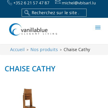
+352 6 21 57 47 87
michel@vblsarl.lu
Toggl
naviga
Accueil
Nos produits
Chaise Cathy
>
>
CHAISE CATHY