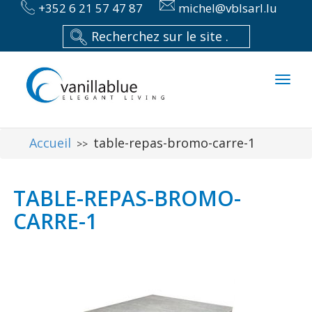
+352 6 21 57 47 87
michel@vblsarl.lu
Toggl
naviga
Accueil
table-repas-bromo-carre-1
>>
TABLE-REPAS-BROMO-
CARRE-1