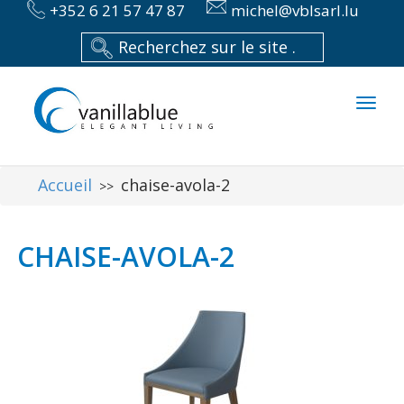
+352 6 21 57 47 87
michel@vblsarl.lu
Toggl
naviga
Accueil
chaise-avola-2
>>
CHAISE-AVOLA-2