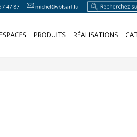
57 47 87
michel@vblsarl.lu
ESPACES
PRODUITS
RÉALISATIONS
CA