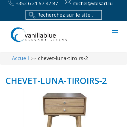
+352 6 21 57 47 87
michel@vblsarl.lu
Toggl
naviga
Accueil
chevet-luna-tiroirs-2
>>
CHEVET-LUNA-TIROIRS-2