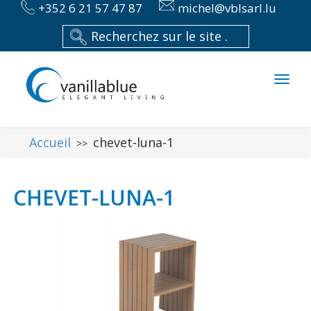
+352 6 21 57 47 87
michel@vblsarl.lu
Toggl
naviga
Accueil
chevet-luna-1
>>
CHEVET-LUNA-1