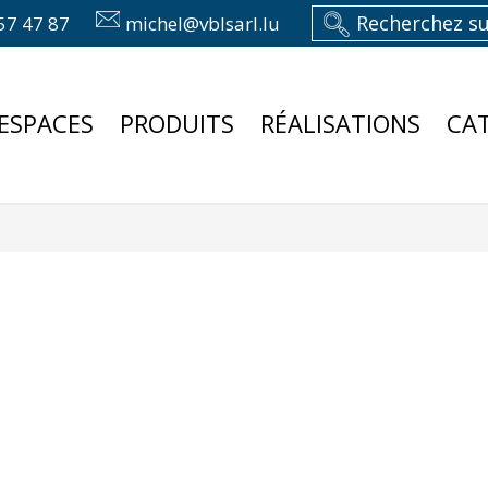
57 47 87
michel@vblsarl.lu
ESPACES
PRODUITS
RÉALISATIONS
CA