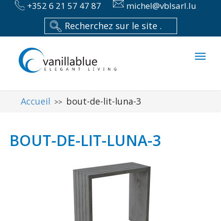
+352 6 21 57 47 87
michel@vblsarl.lu
Toggl
naviga
Accueil
bout-de-lit-luna-3
>>
BOUT-DE-LIT-LUNA-3