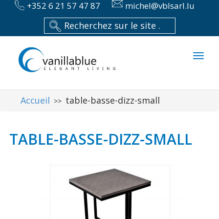
+352 6 21 57 47 87
michel@vblsarl.lu
Toggl
naviga
Accueil
table-basse-dizz-small
>>
TABLE-BASSE-DIZZ-SMALL