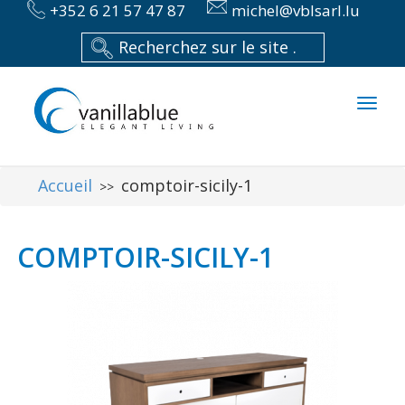
+352 6 21 57 47 87
michel@vblsarl.lu
Toggl
naviga
Accueil
comptoir-sicily-1
>>
COMPTOIR-SICILY-1