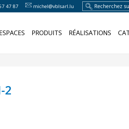
57 47 87
michel@vblsarl.lu
ESPACES
PRODUITS
RÉALISATIONS
CA
-2