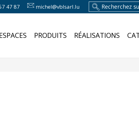
57 47 87
michel@vblsarl.lu
ESPACES
PRODUITS
RÉALISATIONS
CA