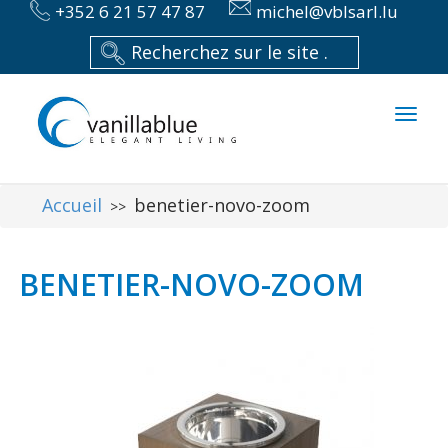
+352 6 21 57 47 87
michel@vblsarl.lu
Toggl
naviga
Accueil
benetier-novo-zoom
>>
BENETIER-NOVO-ZOOM