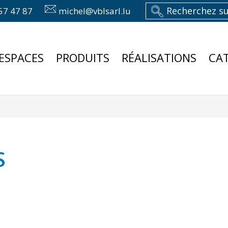
57 47 87
michel@vblsarl.lu
ESPACES
PRODUITS
RÉALISATIONS
CA
S