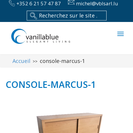
+352 6 21 57 47 87
michel@vblsarl.lu
Toggl
naviga
Accueil
console-marcus-1
>>
CONSOLE-MARCUS-1