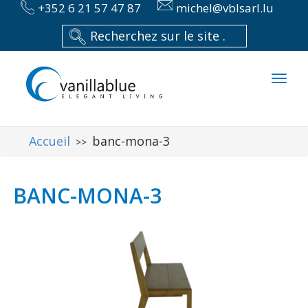
+352 6 21 57 47 87
michel@vblsarl.lu
Toggl
naviga
Accueil
banc-mona-3
>>
BANC-MONA-3