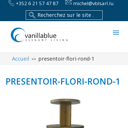
+352 6 21 57 47 87
michel@vblsarl.lu
Toggl
naviga
Accueil
presentoir-flori-rond-1
>>
PRESENTOIR-FLORI-ROND-1