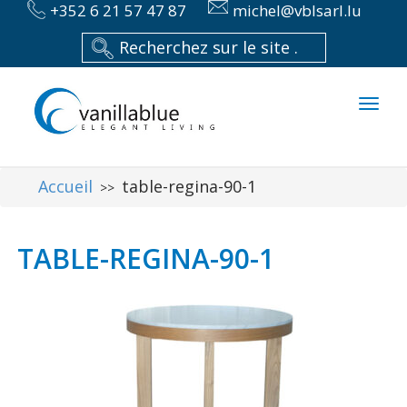
+352 6 21 57 47 87
michel@vblsarl.lu
Toggl
naviga
Accueil
table-regina-90-1
>>
TABLE-REGINA-90-1