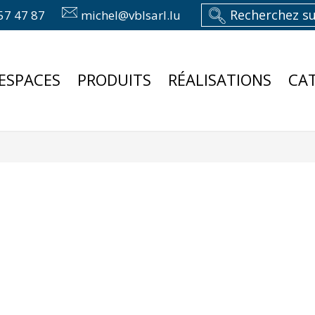
57 47 87
michel@vblsarl.lu
ESPACES
PRODUITS
RÉALISATIONS
CA