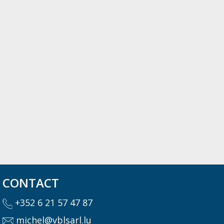
CONTACT
+352 6 21 57 47 87
michel@vblsarl.lu