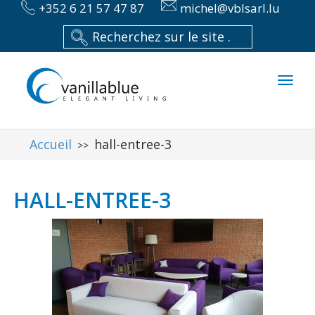
+352 6 21 57 47 87
michel@vblsarl.lu
Toggl
naviga
Accueil
hall-entree-3
>>
HALL-ENTREE-3