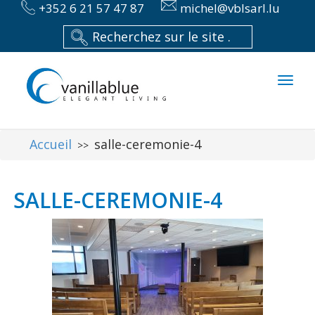
+352 6 21 57 47 87
michel@vblsarl.lu
Toggl
naviga
Accueil
salle-ceremonie-4
>>
SALLE-CEREMONIE-4