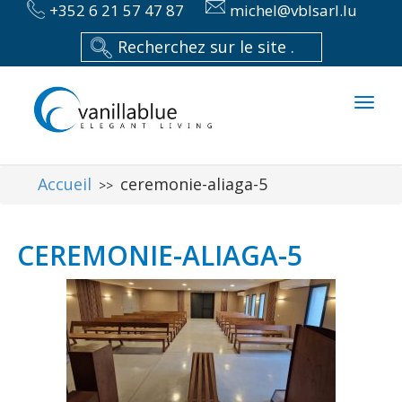
+352 6 21 57 47 87
michel@vblsarl.lu
Toggl
naviga
Accueil
ceremonie-aliaga-5
>>
CEREMONIE-ALIAGA-5