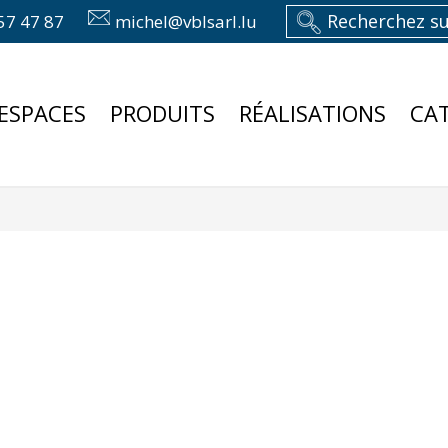
57 47 87
michel@vblsarl.lu
ESPACES
PRODUITS
RÉALISATIONS
CA