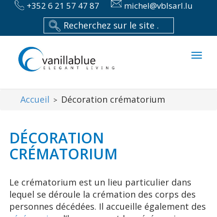
+352 6 21 57 47 87
michel@vblsarl.lu
Toggl
naviga
Accueil
Décoration crématorium
>
DÉCORATION
CRÉMATORIUM
Le crématorium est un lieu particulier dans
lequel se déroule la crémation des corps des
personnes décédées. Il accueille également des