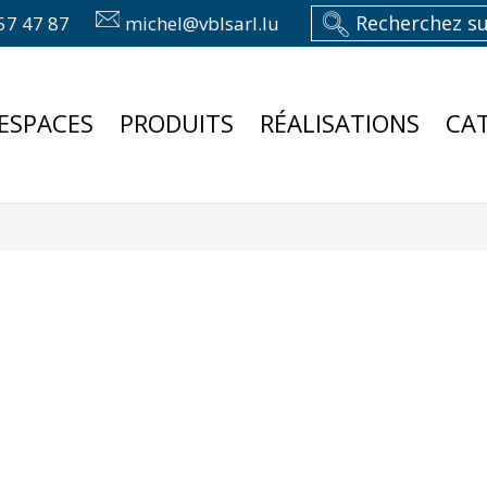
57 47 87
michel@vblsarl.lu
ESPACES
PRODUITS
RÉALISATIONS
CA