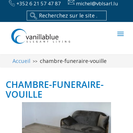
+352 6 21 57 47 87
michel@vblsarl.lu
Toggl
naviga
Accueil
chambre-funeraire-vouille
>>
CHAMBRE-FUNERAIRE-
VOUILLE