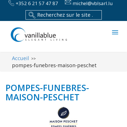
+352 6 21 57 47 87
michel@vblsarl.lu
Toggl
naviga
Accueil
>>
pompes-funebres-maison-peschet
POMPES-FUNEBRES-
MAISON-PESCHET