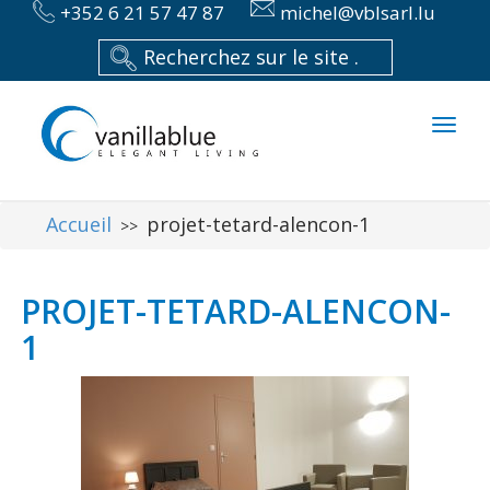
+352 6 21 57 47 87
michel@vblsarl.lu
Toggl
naviga
Accueil
projet-tetard-alencon-1
>>
PROJET-TETARD-ALENCON-
1