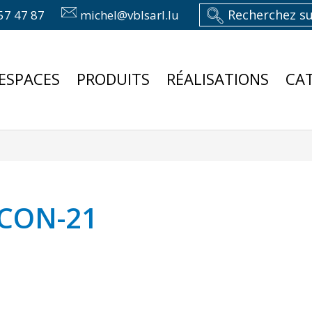
57 47 87
michel@vblsarl.lu
ESPACES
PRODUITS
RÉALISATIONS
CA
NCON-21