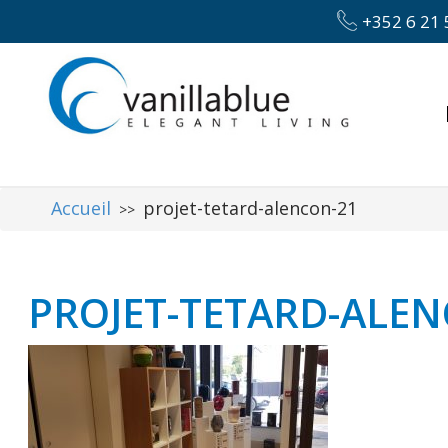
+352 6 21 
Accueil
projet-tetard-alencon-21
>>
PROJET-TETARD-ALE