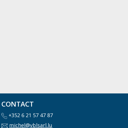
CONTACT
+352 6 21 57 47 87
michel@vblsarl.lu