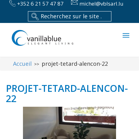
+352 6 21 57 47 87
michel@vblsarl.lu
Toggl
naviga
Accueil
projet-tetard-alencon-22
>>
PROJET-TETARD-ALENCON-
22